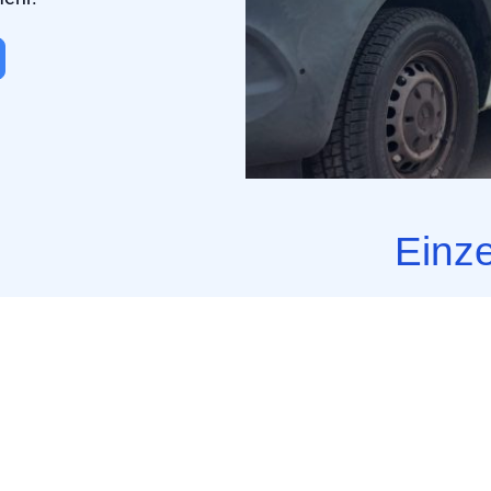
Einze
- 20,- € pro S
wird)
- 50 Kilomete
(beim Stunden
- mehrere Tag
einfach abfra