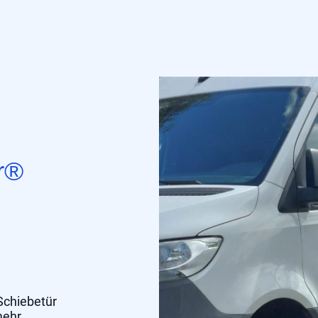
r®
.
Schiebetür
mehr.