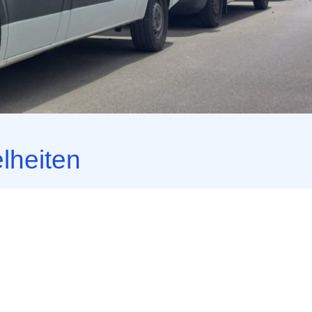
lheiten
tunde (wenn tatsächlich nur eine Stunde gemietet
r frei, danach 0,30 € pro angefangenem Kilometer
tarif)
e/Stunden und Kilometer als pauschales Angebot
gen