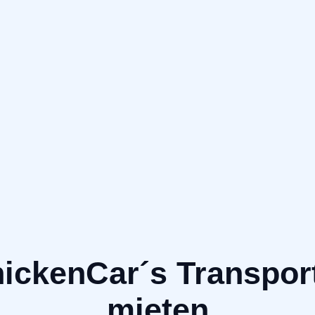
ickenCar´s Transpor
mieten